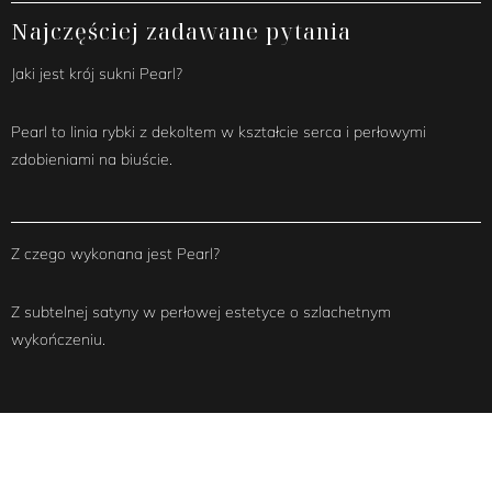
Najczęściej zadawane pytania
Jaki jest krój sukni Pearl?
Pearl to linia rybki z dekoltem w kształcie serca i perłowymi
zdobieniami na biuście.
Z czego wykonana jest Pearl?
Z subtelnej satyny w perłowej estetyce o szlachetnym
wykończeniu.