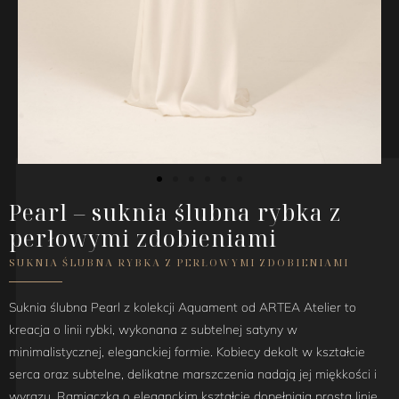
Pearl – suknia ślubna rybka z
perłowymi zdobieniami
SUKNIA ŚLUBNA RYBKA Z PERŁOWYMI ZDOBIENIAMI
Suknia ślubna Pearl z kolekcji Aquament od ARTEA Atelier to
kreacja o linii rybki, wykonana z subtelnej satyny w
minimalistycznej, eleganckiej formie. Kobiecy dekolt w kształcie
serca oraz subtelne, delikatne marszczenia nadają jej miękkości i
wyrazu. Ramiączka o eleganckim kształcie dopełniają prostą linię