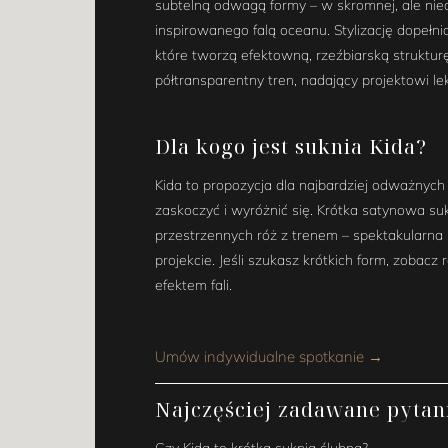
subtelną odwagą formy – w skromnej, ale nieo
inspirowanego falą oceanu. Stylizację dopełni
które tworzą efektowną, rzeźbiarską strukturę
półtransparentny tren, nadający projektowi l
Dla kogo jest suknia Kida?
Kida to propozycja dla najbardziej odważnych
zaskoczyć i wyróżnić się. Krótka satynowa su
przestrzennych róż z trenem – spektakularna
projekcie. Jeśli szukasz krótkich form, zobacz
efektem fali.
Umów indywidualne spotkanie →
Najczęściej zadawane pytan
Czy Kida to krótka suknia ślubna?