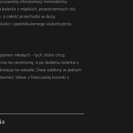
czywistej interpretacji minimalizmu
a bolerko z miękkich, przestrzennych róż,
, a całość przechodzi w duży,
ekkości i spektakularnego wykończenia.
 panien młodych – tych, które chcą
knia na ceremonię, a po dodaniu bolerka z
 kreacja na wesele. Dwie odsłony w jednym
 również: Wave z francuskiej koronki z
ia