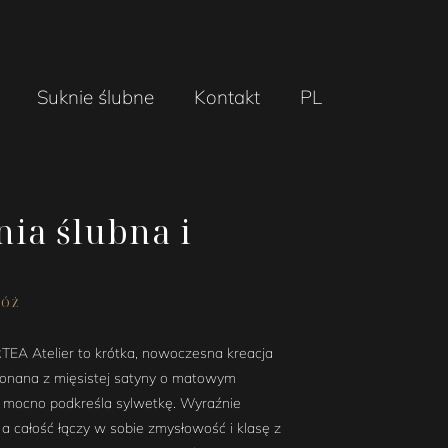
Suknie ślubne
Kontakt
PL
nia ślubna i
RÓŻ
TEA Atelier to krótka, nowoczesna kreacja
ykonana z mięsistej satyny o matowym
 i mocno podkreśla sylwetkę. Wyraźnie
, a całość łączy w sobie zmysłowość i klasę z