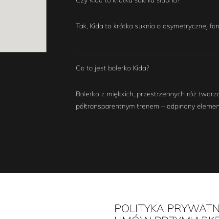
Tak, Kida to krótka suknia o asymetrycznej for
Co to jest bolerko Kida?
Bolerko z miękkich, przestrzennych róż tworzą
półtransparentnym trenem – odpinany element 
POLITYKA PRYWATN