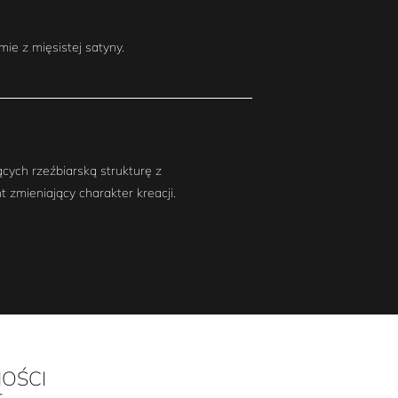
mie z mięsistej satyny.
cych rzeźbiarską strukturę z
zmieniający charakter kreacji.
OŚCI