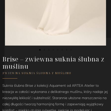
Brise – zwiewna suknia ślubna z
muślinu
ZWIEWNA SUKNIA ŚLUBNA Z MUŚLINU
Suknia ślubna Brise z kolekcji Aquament od ARTEA Atelier to
kreacja w całości wykonana z delikatnego muślinu, który nadaje jej
niezwykłą lekkość i subtelność. Starannie ułożone marszczenia na
całej długości tworzą harmonijną formę i zapewniają wyjątkowy
komfort – miękko otulają sylwetkę, pięknie ją modelując i