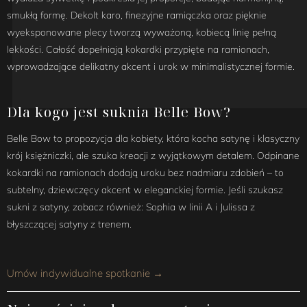
smukłą formę. Dekolt karo, finezyjne ramiączka oraz pięknie
wyeksponowane plecy tworzą wyważoną, kobiecą linię pełną
lekkości. Całość dopełniają kokardki przypięte na ramionach,
wprowadzające delikatny akcent i urok w minimalistycznej formie.
Dla kogo jest suknia Belle Bow?
Belle Bow to propozycja dla kobiety, która kocha satynę i klasyczny
krój księżniczki, ale szuka kreacji z wyjątkowym detalem. Odpinane
kokardki na ramionach dodają uroku bez nadmiaru zdobień – to
subtelny, dziewczęcy akcent w eleganckiej formie. Jeśli szukasz
sukni z satyny, zobacz również: Sophia w linii A i Julissa z
błyszczącej satyny z trenem.
Umów indywidualne spotkanie →