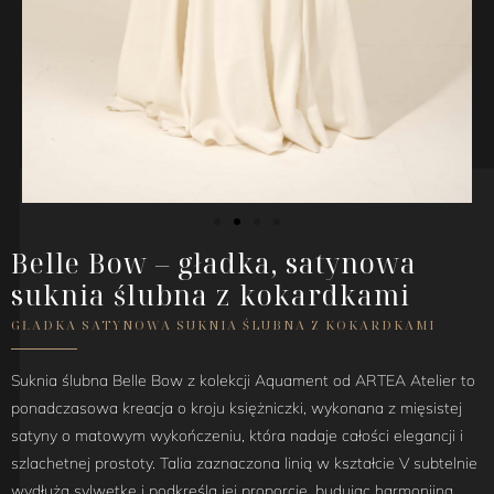
Belle Bow – gładka, satynowa
suknia ślubna z kokardkami
GŁADKA SATYNOWA SUKNIA ŚLUBNA Z KOKARDKAMI
Suknia ślubna Belle Bow z kolekcji Aquament od ARTEA Atelier to
ponadczasowa kreacja o kroju księżniczki, wykonana z mięsistej
satyny o matowym wykończeniu, która nadaje całości elegancji i
szlachetnej prostoty. Talia zaznaczona linią w kształcie V subtelnie
wydłuża sylwetkę i podkreśla jej proporcje, budując harmonijną,